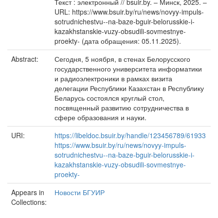
Текст : электронный // bsuir.by. – Минск, 2025. –
URL: https://www.bsuir.by/ru/news/novyy-impuls-
sotrudnichestvu--na-baze-bguir-belorusskie-i-
kazakhstanskie-vuzy-obsudili-sovmestnye-
proekty- (дата обращения: 05.11.2025).
Abstract:
Сегодня, 5 ноября, в стенах Белорусского
государственного университета информатики
и радиоэлектроники в рамках визита
делегации Республики Казахстан в Республику
Беларусь состоялся круглый стол,
посвященный развитию сотрудничества в
сфере образования и науки.
URI:
https://libeldoc.bsuir.by/handle/123456789/61933
https://www.bsuir.by/ru/news/novyy-impuls-
sotrudnichestvu--na-baze-bguir-belorusskie-i-
kazakhstanskie-vuzy-obsudili-sovmestnye-
proekty-
Appears in
Новости БГУИР
Collections: