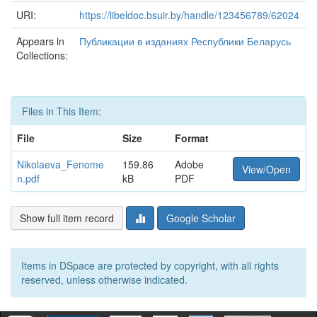
URI:
https://libeldoc.bsuir.by/handle/123456789/62024
Appears in
Публикации в изданиях Республики Беларусь
Collections:
Files in This Item:
File
Size
Format
Nikolaeva_Fenome
159.86
Adobe
View/Open
n.pdf
kB
PDF
Show full item record
Google Scholar
Items in DSpace are protected by copyright, with all rights
reserved, unless otherwise indicated.