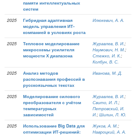
памяти интеллектуальных
систем
2025
Гибридная адаптивная
Илюкевич, А. А.
модель управления ИТ-
компанией в условиях роста
2025
Тепловое моделирование
Журавлев, В. И.
;
микросхемы усилителя
Наумович, Н. М.
;
мощности Х диапазона
Стежко, И. К.
;
Колбун, В. С.
2025
Анализ методов
Иванова, М. Д.
распознавания профессий в
русскоязычных текстах
2025
Моделирование силового
Журавлев, В. И.
;
преобразователя с учётом
Свито, И. Л.
;
температурных
Петровский, И.
зависимостей
И.
;
Шилин, Л. Ю.
2025
Использование Big Data для
Жуков, А. М.
;
оптимизации ИТ-решений:
Навроцкий, А. А.