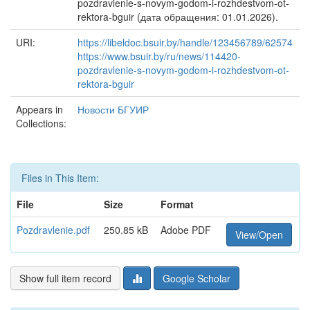
pozdravlenie-s-novym-godom-i-rozhdestvom-ot-
rektora-bguir (дата обращения: 01.01.2026).
URI:
https://libeldoc.bsuir.by/handle/123456789/62574
https://www.bsuir.by/ru/news/114420-
pozdravlenie-s-novym-godom-i-rozhdestvom-ot-
rektora-bguir
Appears in
Новости БГУИР
Collections:
Files in This Item:
File
Size
Format
Pozdravlenie.pdf
250.85 kB
Adobe PDF
View/Open
Show full item record
Google Scholar