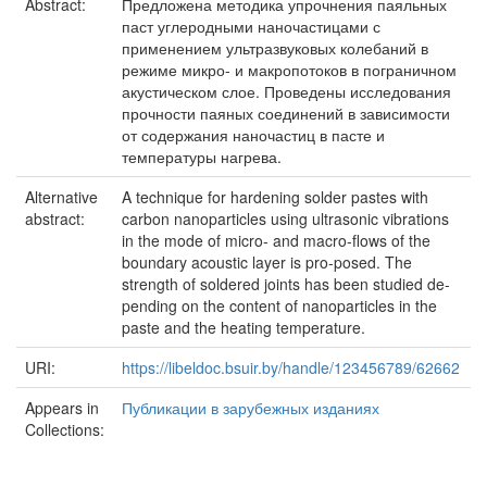
Abstract:
Предложена методика упрочнения паяльных
паст углеродными наночастицами с
применением ультразвуковых колебаний в
режиме микро- и макропотоков в пограничном
акустическом слое. Проведены исследования
прочности паяных соединений в зависимости
от содержания наночастиц в пасте и
температуры нагрева.
Alternative
A technique for hardening solder pastes with
abstract:
carbon nanoparticles using ultrasonic vibrations
in the mode of micro- and macro-flows of the
boundary acoustic layer is pro-posed. The
strength of soldered joints has been studied de-
pending on the content of nanoparticles in the
paste and the heating temperature.
URI:
https://libeldoc.bsuir.by/handle/123456789/62662
Appears in
Публикации в зарубежных изданиях
Collections: