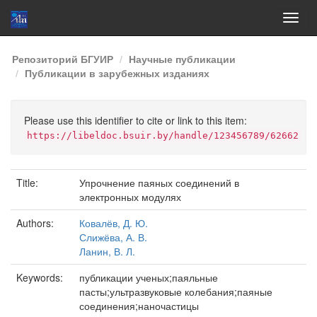
Skip
Репозиторий БГУИР
Научные публикации
navigation
Публикации в зарубежных изданиях
Please use this identifier to cite or link to this item:
https://libeldoc.bsuir.by/handle/123456789/62662
Title:
Упрочнение паяных соединений в
электронных модулях
Authors:
Ковалёв, Д. Ю.
Слижёва, А. В.
Ланин, В. Л.
Keywords:
публикации ученых;паяльные
пасты;ультразвуковые колебания;паяные
соединения;наночастицы