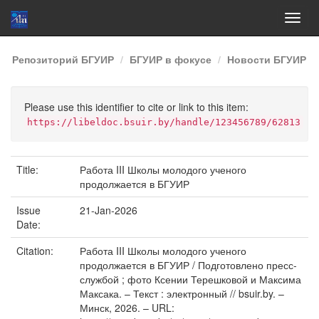
Skip
Репозиторий БГУИР
БГУИР в фокусе
Новости БГУИР
navigation
Please use this identifier to cite or link to this item:
https://libeldoc.bsuir.by/handle/123456789/62813
Title:
Работа III Школы молодого ученого
продолжается в БГУИР
Issue
21-Jan-2026
Date:
Citation:
Работа III Школы молодого ученого
продолжается в БГУИР / Подготовлено пресс-
службой ; фото Ксении Терешковой и Максима
Максака. – Текст : электронный // bsuir.by. –
Минск, 2026. – URL: