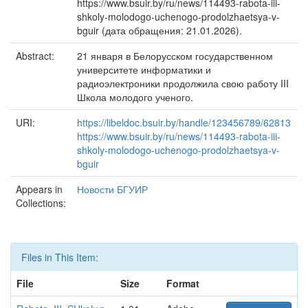
https://www.bsuir.by/ru/news/114493-rabota-iii-
shkoly-molodogo-uchenogo-prodolzhaetsya-v-
bguir (дата обращения: 21.01.2026).
Abstract:
21 января в Белорусском государственном
университете информатики и
радиоэлектроники продолжила свою работу III
Школа молодого ученого.
URI:
https://libeldoc.bsuir.by/handle/123456789/62813
https://www.bsuir.by/ru/news/114493-rabota-iii-
shkoly-molodogo-uchenogo-prodolzhaetsya-v-
bguir
Appears in
Новости БГУИР
Collections:
Files in This Item:
File
Size
Format