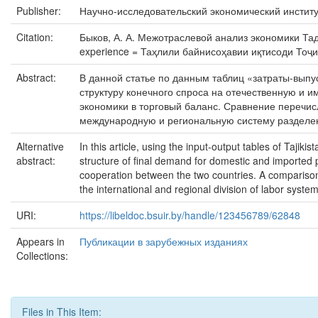
Publisher:
Научно-исследовательский экономический институ
Citation:
Быков, А. А. Межотраслевой анализ экономики Таджик
experience = Таҳлили байнисоҳавии иқтисоди Тоҷики
Abstract:
В данной статье по данным таблиц «затраты-выпус
структуру конечного спроса на отечественную и и
экономики в торговый баланс. Сравнение перечис
международную и региональную систему разделени
Alternative
In this article, using the input-output tables of Tajik
abstract:
structure of final demand for domestic and imported pr
cooperation between the two countries. A comparison o
the international and regional division of labor syste
URI:
https://libeldoc.bsuir.by/handle/123456789/62848
Appears in
Публикации в зарубежных изданиях
Collections:
Files in This Item: