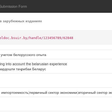
Submission Form
в зарубежных изданиях
eldoc.bsuir.by/handle/123456789/62848
 учетом белорусского опыта
king into account the belarusian experience
азардошти таҷрибаи Беларус
 импортоемкость;первичный сектор экономики;вторичный сектор э