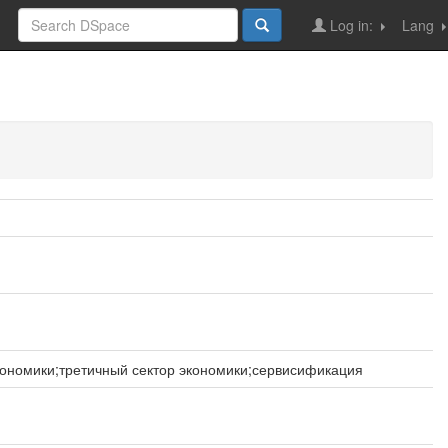
Log in:
Lang
кономики;третичный сектор экономики;сервисификация