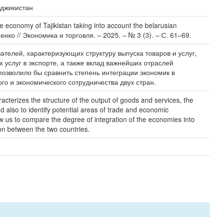
аджикистан
conomy of Tajikistan taking into account the belarusian
ко // Экономика и торговля. – 2025. – № 3 (3). – С. 61–69.
ателей, характеризующих структуру выпуска товаров и услуг,
 услуг в экспорте, а также вклад важнейших отраслей
позволило бы сравнить степень интеграции экономик в
о и экономического сотрудничества двух стран.
aracterizes the structure of the output of goods and services, the
d also to identify potential areas of trade and economic
ow us to compare the degree of integration of the economies into
ion between the two countries.