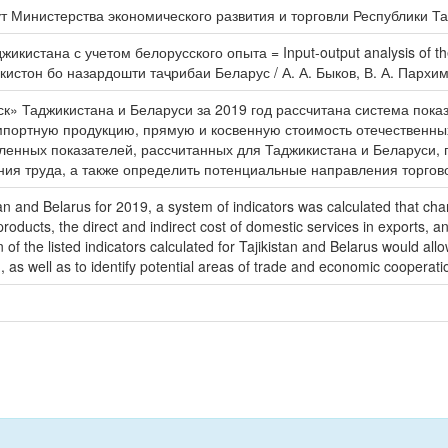
т Министерства экономического развития и торговли Республики Т
истана с учетом белорусского опыта = Input-output analysis of the e
стон бо назардошти таҷрибаи Беларус / А. А. Быков, В. А. Пархимен
к» Таджикистана и Беларуси за 2019 год рассчитана система показ
мпортную продукцию, прямую и косвенную стоимость отечественных
ленных показателей, рассчитанных для Таджикистана и Беларуси, 
я труда, а также определить потенциальные направления торговог
istan and Belarus for 2019, a system of indicators was calculated that ch
oducts, the direct and indirect cost of domestic services in exports, an
f the listed indicators calculated for Tajikistan and Belarus would all
m, as well as to identify potential areas of trade and economic cooperat