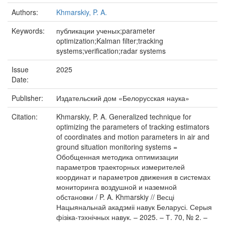
Authors:
Khmarskiy, P. A.
Keywords:
публикации ученых;parameter
optimization;Kalman filter;tracking
systems;verification;radar systems
Issue
2025
Date:
Publisher:
Издательский дом «Белорусская наука»
Citation:
Khmarskiy, P. A. Generalized technique for
optimizing the parameters of tracking estimators
of coordinates and motion parameters in air and
ground situation monitoring systems =
Обобщенная методика оптимизации
параметров траекторных измерителей
координат и параметров движения в системах
мониторинга воздушной и наземной
обстановки / P. A. Khmarskiy // Весці
Нацыянальнай акадэміі навук Беларусі. Серыя
фізіка-тэхнічных навук. – 2025. – Т. 70, № 2. –