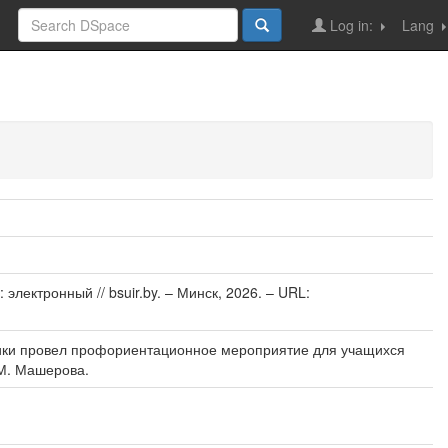
Log in:
Lang
лектронный // bsuir.by. – Минск, 2026. – URL:
оники провел профориентационное мероприятие для учащихся
 М. Машерова.