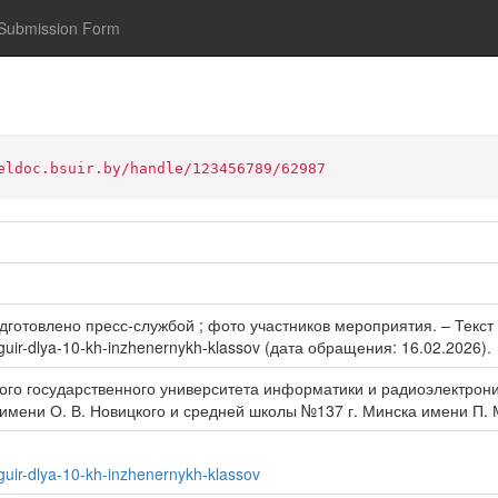
Submission Form
eldoc.bsuir.by/handle/123456789/62987
овлено пресс-службой ; фото участников мероприятия. – Текст : э
bguir-dlya-10-kh-inzhenernykh-klassov (дата обращения: 16.02.2026).
кого государственного университета информатики и радиоэлектр
 имени О. В. Новицкого и средней школы №137 г. Минска имени П.
guir-dlya-10-kh-inzhenernykh-klassov