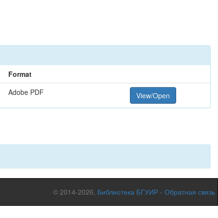
Format
Adobe PDF
View/Open
© 2014-2026,
Библиотека БГУИР
-
Обратная связь