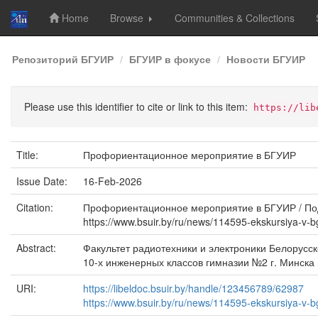
Home
Browse
Communities & Collections
Skip
Репозиторий БГУИР
БГУИР в фокусе
Новости БГУИР
navigation
Please use this identifier to cite or link to this item:
https://lib
Title:
Профориентационное мероприятие в БГУИР
Issue Date:
16-Feb-2026
Citation:
Профориентационное мероприятие в БГУИР / Подгот
https://www.bsuir.by/ru/news/114595-ekskursiya-v-
Abstract:
Факультет радиотехники и электроники Белорусс
10-х инженерных классов гимназии №2 г. Минска
URI:
https://libeldoc.bsuir.by/handle/123456789/62987
https://www.bsuir.by/ru/news/114595-ekskursiya-v-b