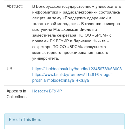
Abstract:
В Белорусском государственном университете
информатики и радиоэлектроники состоялась
лекция на тему «Поддержка одаренной и
талантливой молодежи». В качестве спикеров
выступили Малаховская Виолетта –
заместитель секретаря ПО ОО «БРСМ» с
правами РК БГУИР и Ларченко Никита –
секретарь ПО ОО «БРСМ» факультета
компьютерного проектирования нашего
университета.
URI:
https://libeldoc.bsuir.by/handle/123456789/63003
https://www.bsuir.by/ru/news/114616-v-bguir-
proshla-molodezhnaya-lektsiya
Appears in
Новости БГУИР
Collections:
Files in This Item: