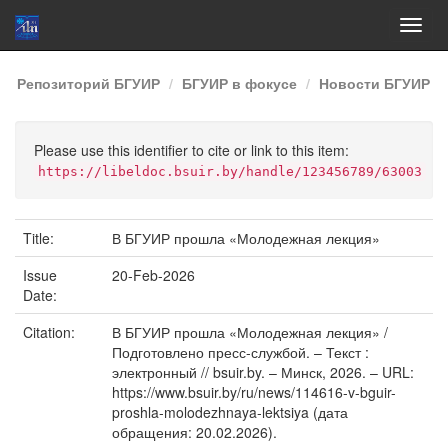
Skip
Репозиторий БГУИР
БГУИР в фокусе
Новости БГУИР
navigation
Please use this identifier to cite or link to this item:
https://libeldoc.bsuir.by/handle/123456789/63003
Title:
В БГУИР прошла «Молодежная лекция»
Issue
20-Feb-2026
Date:
Citation:
В БГУИР прошла «Молодежная лекция» /
Подготовлено пресс-службой. – Текст :
электронный // bsuir.by. – Минск, 2026. – URL:
https://www.bsuir.by/ru/news/114616-v-bguir-
proshla-molodezhnaya-lektsiya (дата
обращения: 20.02.2026).