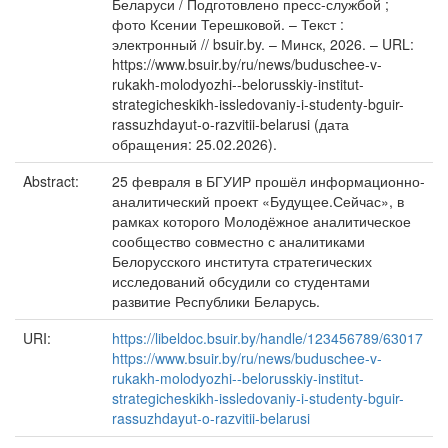
Беларуси / Подготовлено пресс-службой ;
фото Ксении Терешковой. – Текст :
электронный // bsuir.by. – Минск, 2026. – URL:
https://www.bsuir.by/ru/news/buduschee-v-
rukakh-molodyozhi--belorusskiy-institut-
strategicheskikh-issledovaniy-i-studenty-bguir-
rassuzhdayut-o-razvitii-belarusi (дата
обращения: 25.02.2026).
Abstract:
25 февраля в БГУИР прошёл информационно-
аналитический проект «Будущее.Сейчас», в
рамках которого Молодёжное аналитическое
сообщество совместно с аналитиками
Белорусского института стратегических
исследований обсудили со студентами
развитие Республики Беларусь.
URI:
https://libeldoc.bsuir.by/handle/123456789/63017
https://www.bsuir.by/ru/news/buduschee-v-
rukakh-molodyozhi--belorusskiy-institut-
strategicheskikh-issledovaniy-i-studenty-bguir-
rassuzhdayut-o-razvitii-belarusi