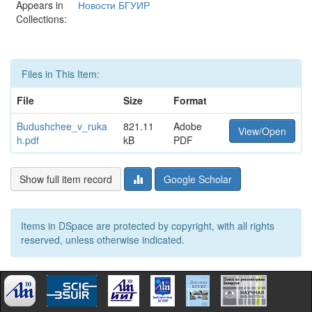
Appears in
Новости БГУИР
Collections:
Files in This Item:
File
Size
Format
Budushchee_v_ruka
821.11
Adobe
View/Open
h.pdf
kB
PDF
Show full item record
Google Scholar
Items in DSpace are protected by copyright, with all rights
reserved, unless otherwise indicated.