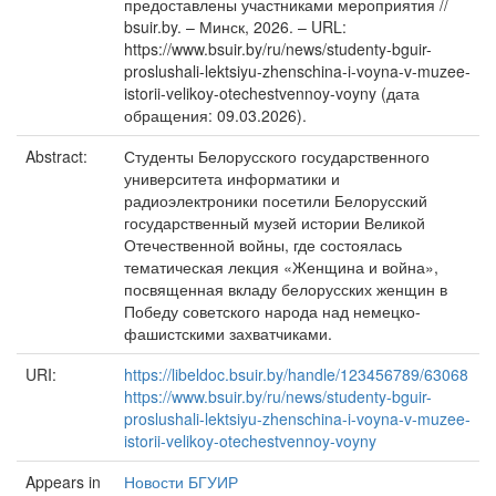
предоставлены участниками мероприятия //
bsuir.by. – Минск, 2026. – URL:
https://www.bsuir.by/ru/news/studenty-bguir-
proslushali-lektsiyu-zhenschina-i-voyna-v-muzee-
istorii-velikoy-otechestvennoy-voyny (дата
обращения: 09.03.2026).
Abstract:
Студенты Белорусского государственного
университета информатики и
радиоэлектроники посетили Белорусский
государственный музей истории Великой
Отечественной войны, где состоялась
тематическая лекция «Женщина и война»,
посвященная вкладу белорусских женщин в
Победу советского народа над немецко-
фашистскими захватчиками.
URI:
https://libeldoc.bsuir.by/handle/123456789/63068
https://www.bsuir.by/ru/news/studenty-bguir-
proslushali-lektsiyu-zhenschina-i-voyna-v-muzee-
istorii-velikoy-otechestvennoy-voyny
Appears in
Новости БГУИР