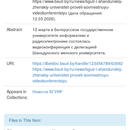
https://www.bsuir.by/ru/news/bguir-i-shandunskiy-
zhenskiy-universitet-proveli-sovmestnuyu-
videokonferentsiyu (дата обращения:
12.03.2026).
Abstract:
12 марта в Белорусском государственном
университете информатики и
радиоэлектроники состоялась
видеоконференция с делегацией
Шаньдунского женского университета.
URI:
https://libeldoc.bsuir.by/handle/123456789/63092
https://www.bsuir.by/ru/news/bguir-i-shandunskiy-
zhenskiy-universitet-proveli-sovmestnuyu-
videokonferentsiyu
Appears in
Новости БГУИР
Collections:
Files in This Item: