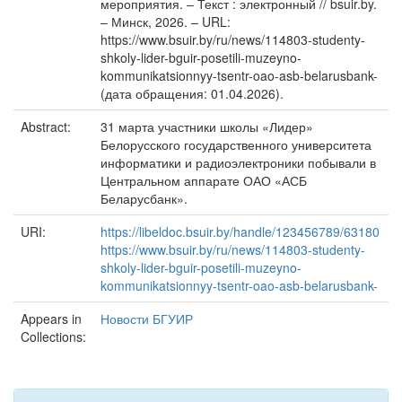
мероприятия. – Текст : электронный // bsuir.by.
– Минск, 2026. – URL:
https://www.bsuir.by/ru/news/114803-studenty-
shkoly-lider-bguir-posetili-muzeyno-
kommunikatsionnyy-tsentr-oao-asb-belarusbank-
(дата обращения: 01.04.2026).
Abstract:
31 марта участники школы «Лидер»
Белорусского государственного университета
информатики и радиоэлектроники побывали в
Центральном аппарате ОАО «АСБ
Беларусбанк».
URI:
https://libeldoc.bsuir.by/handle/123456789/63180
https://www.bsuir.by/ru/news/114803-studenty-
shkoly-lider-bguir-posetili-muzeyno-
kommunikatsionnyy-tsentr-oao-asb-belarusbank-
Appears in
Новости БГУИР
Collections: