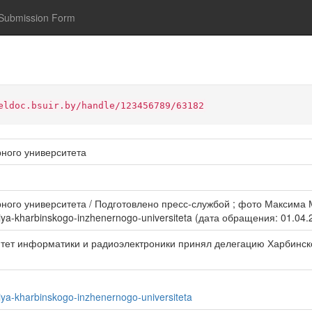
Submission Form
eldoc.bsuir.by/handle/123456789/63182
ного университета
о университета / Подготовлено пресс-службой ; фото Максима Макса
tsiya-kharbinskogo-inzhenernogo-universiteta (дата обращения: 01.04.
итет информатики и радиоэлектроники принял делегацию Харбинск
siya-kharbinskogo-inzhenernogo-universiteta