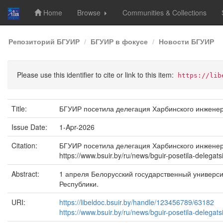
Home
Browse
Communities & Collections
Skip
Репозиторий БГУИР
БГУИР в фокусе
Новости БГУИР
navigation
Please use this identifier to cite or link to this item:
https://lib
Title:
БГУИР посетила делегация Харбинского инженер
Issue Date:
1-Apr-2026
Citation:
БГУИР посетила делегация Харбинского инженерног
https://www.bsuir.by/ru/news/bguir-posetila-delega
Abstract:
1 апреля Белорусский государственный универс
Республики.
URI:
https://libeldoc.bsuir.by/handle/123456789/63182
https://www.bsuir.by/ru/news/bguir-posetila-delegat