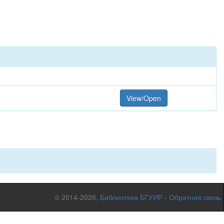
View/Open
© 2014-2026,
Библиотека БГУИР
-
Обратная связь