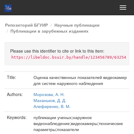
Skip
Репозиторий БГУИР
Научные публикации
navigation
Публикации в зарубежных изданиях
Please use this identifier to cite or link to this item:
https://libeldoc.bsuir.by/handle/123456789/63254
Title:
Оценка качественных показателей видеокамер
для систем наружного наблюдения
Authors:
Морозова, А. Н.
Маханьков, Д. Д.
Алефиренко, В. М.
Keywords:
публикации ученых;наружное
видеонаблюдение;видеокамеры;технические
параметры;показатели