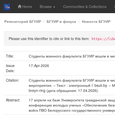
Home
Browse
Communities & Collections
Skip
Репозиторий БГУИР
БГУИР в фокусе
Новости БГУИР
navigation
Please use this identifier to cite or link to this item:
https://lib
Title:
Студенты военного факультета БГУИР вошли в чи
Issue
17-Apr-2026
Date:
Citation:
Студенты военного факультета БГУИР вошли в чис
мероприятия. – Текст : электронный // bsuir.by. – Ми
breyn-ring (дата обращения: 17.04.2026).
Abstract:
17 апреля на базе Университета гражданской за
конференции молодых ученых «Обеспечение безоп
войск ПВО Белорусского государственного универ