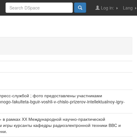
Log in:
Lang
 пресс-службой ; фото предоставлены участниками
o-fakulteta-bguir-voshli-v-chislo-prizerov-intellektualnoy-igry-
» в рамках ХХ Международной научно-практической
м игры курсанты кафедры радиоэлектронной техники ВВС и
ени.