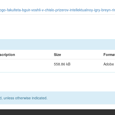
-fakulteta-bguir-voshli-v-chislo-prizerov-intellektualnoy-igry-breyn-ri
scription
Size
Forma
558.86 kB
Adobe
d, unless otherwise indicated.