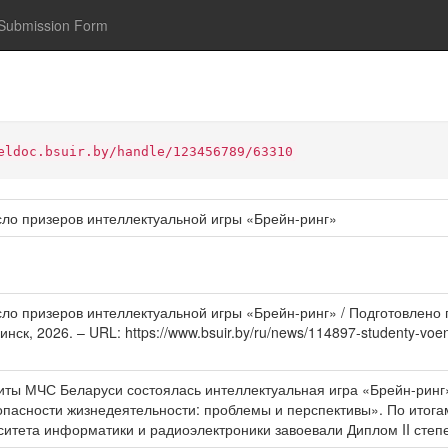
Submission Form
eldoc.bsuir.by/handle/123456789/63310
сло призеров интеллектуальной игры «Брейн-ринг»
ло призеров интеллектуальной игры «Брейн-ринг» / Подготовлено
нск, 2026. – URL: https://www.bsuir.by/ru/news/114897-studenty-voennog
щиты МЧС Беларуси состоялась интеллектуальная игра «Брейн-ринг
асности жизнедеятельности: проблемы и перспективы». По итога
ситета информатики и радиоэлектроники завоевали Диплом II степ