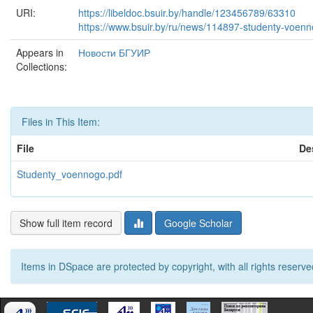
URI:
https://libeldoc.bsuir.by/handle/123456789/63310
https://www.bsuir.by/ru/news/114897-studenty-voennogo
Appears in
Новости БГУИР
Collections:
Files in This Item:
File
De
Studenty_voennogo.pdf
Show full item record
Google Scholar
Items in DSpace are protected by copyright, with all rights reserve