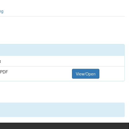
ng
t
 PDF
View/Open