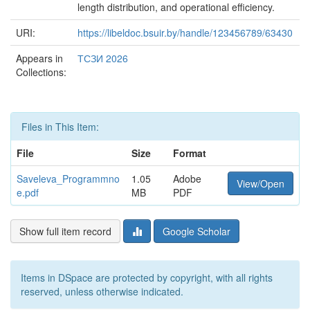
length distribution, and operational efficiency.
URI:
https://libeldoc.bsuir.by/handle/123456789/63430
Appears in
ТСЗИ 2026
Collections:
Files in This Item:
File
Size
Format
Saveleva_Programmno
1.05
Adobe
View/Open
e.pdf
MB
PDF
Show full item record
Google Scholar
Items in DSpace are protected by copyright, with all rights
reserved, unless otherwise indicated.