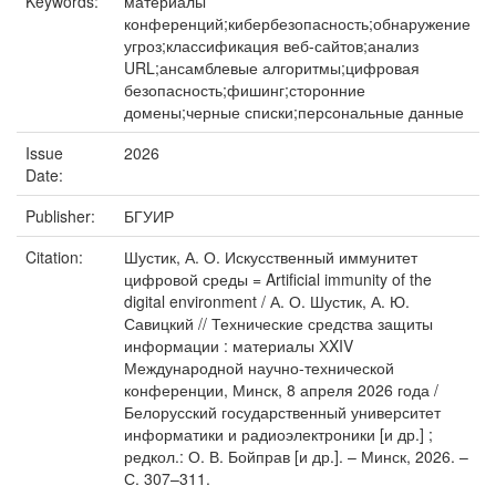
Keywords:
материалы
конференций;кибербезопасность;обнаружение
угроз;классификация веб-сайтов;анализ
URL;ансамблевые алгоритмы;цифровая
безопасность;фишинг;сторонние
домены;черные списки;персональные данные
Issue
2026
Date:
Publisher:
БГУИР
Citation:
Шустик, А. О. Искусственный иммунитет
цифровой среды = Artificial immunity of the
digital environment / А. О. Шустик, А. Ю.
Савицкий // Технические средства защиты
информации : материалы ХXIV
Международной научно-технической
конференции, Минск, 8 апреля 2026 года /
Белорусский государственный университет
информатики и радиоэлектроники [и др.] ;
редкол.: О. В. Бойправ [и др.]. – Минск, 2026. –
С. 307–311.