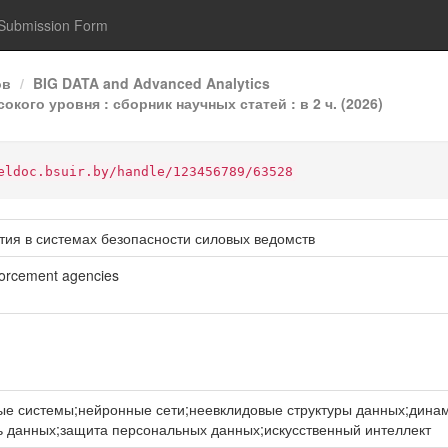
Submission Form
ов
BIG DATA and Advanced Analytics
кого уровня : сборник научных статей : в 2 ч. (2026)
eldoc.bsuir.by/handle/123456789/63528
тия в системах безопасности силовых ведомств
nforcement agencies
е системы;нейронные сети;неевклидовые структуры данных;дина
 данных;защита персональных данных;искусственный интеллект