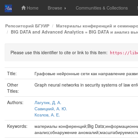
Home
Browse
Communities & Collections
Skip
Репозиторий БГУИР
Материалы конференций и семинар
navigation
BIG DATA and Advanced Analytics = BIG DATA и анализ высо
Please use this identifier to cite or link to this item:
https://lib
Title:
Графовые нейронные сети как направление разви
Other
Graph neural networks in security systems of law e
Titles:
Authors:
Лагутик, Д. А.
Савицкий, А. Ю.
Козлов, А. Е.
Keywords:
материалы конференций;Big Data;информационны
анализ;обнаружение аномалий;масштабируемость