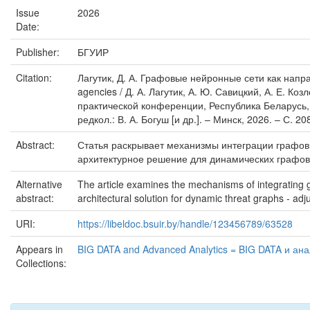
Issue
2026
Date:
Publisher:
БГУИР
Citation:
Лагутик, Д. А. Графовые нейронные сети как напра
agencies / Д. А. Лагутик, А. Ю. Савицкий, А. Е. Ко
практической конференции, Республика Беларусь, М
редкол.: В. А. Богуш [и др.]. – Минск, 2026. – С. 2
Abstract:
Статья раскрывает механизмы интеграции графов
архитектурное решение для динамических графов у
Alternative
The article examines the mechanisms of integrating 
abstract:
architectural solution for dynamic threat graphs - ad
URI:
https://libeldoc.bsuir.by/handle/123456789/63528
Appears in
BIG DATA and Advanced Analytics = BIG DATA и анал
Collections: