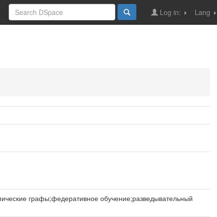
Log in:
Lang
мические графы;федеративное обучение;разведывательный