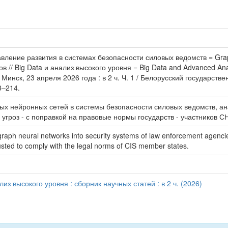
вление развития в системах безопасности силовых ведомств = Graph 
злов // Big Data и анализ высокого уровня = Big Data and Advanced A
инск, 23 апреля 2026 года : в 2 ч. Ч. 1 / Белорусский государств
08–214.
ых нейронных сетей в системы безопасности силовых ведомств, а
гроз - с поправкой на правовые нормы государств - участников С
graph neural networks into security systems of law enforcement agenci
justed to comply with the legal norms of CIS member states.
из высокого уровня : сборник научных статей : в 2 ч. (2026)