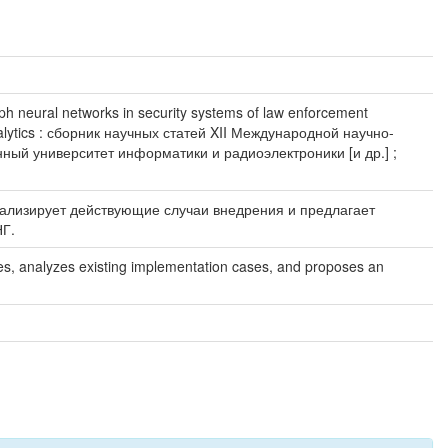
neural networks in security systems of law enforcement
nalytics : сборник научных статей XII Международной научно-
енный университет информатики и радиоэлектроники [и др.] ;
нализирует действующие случаи внедрения и предлагает
НГ.
es, analyzes existing implementation cases, and proposes an