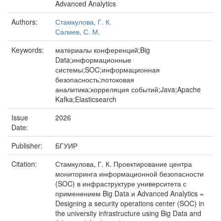
Advanced Analytics
Authors:
Стамкулова, Г. К.
Салиев, С. М.
Keywords:
материалы конференций;Big
Data;информационные
системы;SOC;информационная
безопасность;потоковая
аналитика;корреляция событий;Java;Apache
Kafka;Elasticsearch
Issue
2026
Date:
Publisher:
БГУИР
Citation:
Стамкулова, Г. К. Проектирование центра
мониторинга информационной безопасности
(SOC) в инфраструктуре университета с
применением Big Data и Advanced Analytics =
Designing a security operations center (SOC) in
the university infrastructure using Big Data and