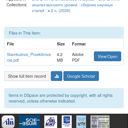
Collections:
анализ высокого уровня : сборник научных
статей : в 2 ч. (2026)
Files in This Item:
File
Size
Format
Stamkulova_Proektirova
4.2
Adobe
View/Open
nie.pdf
MB
PDF
Show full item record
Google Scholar
Items in DSpace are protected by copyright, with all rights
reserved, unless otherwise indicated.