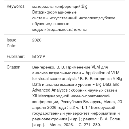
Keywords:
материалы конференций;Big
Data;информационные
системы;искусственный интеллект;глубокое
обучение;языковые
модели;модальность;токены
Issue
2026
Date:
Publisher:
БГУИР
Citation:
Венгеренко, В. В. Применение VLM для
анализа визуальных сцен = Application of VLM
for visual scene analysis / В. В. Венгеренко // Big
Data и анализ высокого уровня = Big Data and
Advanced Analytics : сборник научных статей
XII Международной научно-практической
конференции, Республика Беларусь, Минск, 23
апреля 2026 года : в 2 ч. Ч. 1 / Белорусский
государственный университет информатики и
радиоэлектроники [и др.] ; редкол.: В. А. Богуш
[и др.]. – Минск, 2026. – С. 271–280.