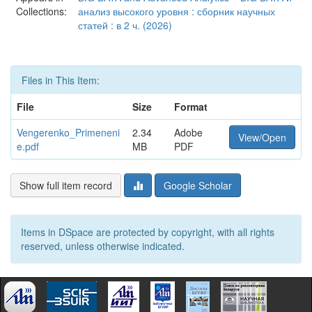
Collections:
анализ высокого уровня : сборник научных
статей : в 2 ч. (2026)
Files in This Item:
File
Size
Format
Vengerenko_Primeneni
2.34
Adobe
View/Open
e.pdf
MB
PDF
Show full item record
Google Scholar
Items in DSpace are protected by copyright, with all rights
reserved, unless otherwise indicated.