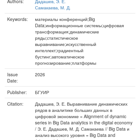
Authors:
Дадашев, Э. Е.
Самакаева, М. Д.
Keywords:
материалы конференций;Big
Data;информационные системы;цифровая
трансформация;динамические
ряды;статистическое
выравнивание;искусственный
интеллект;градиентный
бустинг;автоматическое
прогнозирование;платформы
Issue
2026
Date:
Publisher:
БГУИР
Citation:
Дадашев, Э. Е. Выравнивание динамических
рядов в аналитике больших данных в
цифровой экономике = Alignment of dynamic
series in Big Data analytics in the digital economy
/ Э. Е. Дадашев, М. Д. Самакаева // Big Data и
анализ высокого уровня = Big Data and