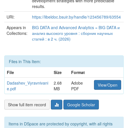
development strategies with more predictable
results.
URI:
https://libeldoc.bsuir.by/handle/123456789/63554
Appears in
BIG DATA and Advanced Analytics = BIG DATA и
Collections:
анализ высокого уровня : сборник научных
статей : в 2 ч. (2026)
Files in This Item:
File
Size
Format
Dadashev_Vyravnivani
2.68
Adobe
View/Open
e.pdf
MB
PDF
Show full item record
Google Scholar
Items in DSpace are protected by copyright, with all rights