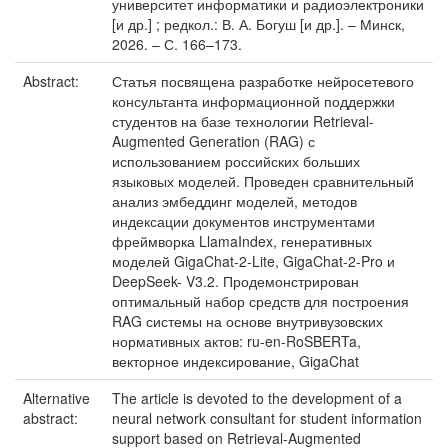
университет информатики и радиоэлектроники
[и др.] ; редкол.: В. А. Богуш [и др.]. – Минск,
2026. – С. 166–173.
Abstract:
Статья посвящена разработке нейросетевого
консультанта информационной поддержки
студентов на базе технологии Retrieval-
Augmented Generation (RAG) с
использованием российских больших
языковых моделей. Проведен сравнительный
анализ эмбеддинг моделей, методов
индексации документов инструментами
фреймворка LlamaIndex, генеративных
моделей GigaChat-2-Lite, GigaChat-2-Pro и
DeepSeek- V3.2. Продемонстрирован
оптимальный набор средств для построения
RAG системы на основе внутривузовских
нормативных актов: ru-en-RoSBERTa,
векторное индексирование, GigaChat
Alternative
The article is devoted to the development of a
abstract:
neural network consultant for student information
support based on Retrieval-Augmented