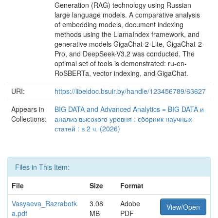
Generation (RAG) technology using Russian
large language models. A comparative analysis
of embedding models, document indexing
methods using the LlamaIndex framework, and
generative models GigaChat-2-Lite, GigaChat-2-
Pro, and DeepSeek-V3.2 was conducted. The
optimal set of tools is demonstrated: ru-en-
RoSBERTa, vector indexing, and GigaChat.
URI:
https://libeldoc.bsuir.by/handle/123456789/63627
Appears in
BIG DATA and Advanced Analytics = BIG DATA и
Collections:
анализ высокого уровня : сборник научных
статей : в 2 ч. (2026)
Files in This Item:
File
Size
Format
Vasyaeva_Razrabotk
3.08
Adobe
View/Open
a.pdf
MB
PDF