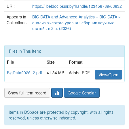
URI:
https://libeldoc.bsuir.by/handle/123456789/63632
Appears in
BIG DATA and Advanced Analytics = BIG DATA и
Collections:
анализ высокого уровня : сборник научных
статей : в 2 ч. (2026)
Files in This Item:
File
Size
Format
BigData2026_2.pdf
41.84 MB
Adobe PDF
View/Open
Show full item record
Google Scholar
Items in DSpace are protected by copyright, with all rights
reserved, unless otherwise indicated.