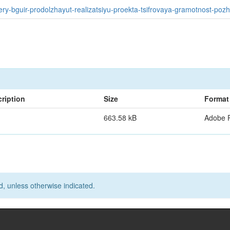
ery-bguir-prodolzhayut-realizatsiyu-proekta-tsifrovaya-gramotnost-pozh
ription
Size
Format
663.58 kB
Adobe 
d, unless otherwise indicated.