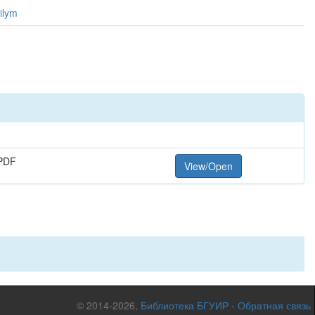
ilym
PDF
View/Open
© 2014-2026,
Библиотека БГУИР
-
Обратная связь