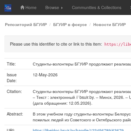
Home
Browse
Communities & Collections
Skip
Репозиторий БГУИР
БГУИР в фокусе
Новости БГУИР
navigation
Please use this identifier to cite or link to this item:
https://lib
Title:
Студенты-волонтеры БГУИР продолжают реализа
Issue
12-May-2026
Date:
Citation:
Студенты-волонтеры БГУИР продолжают реализаци
– Текст : электронный // bsuir.by. – Минск, 2026. – 
(дата обращения: 12.05.2026).
Abstract:
В этом учебном году студенты-волонтеры Белору
пожилых людей из Советского и Октябрьского райо
URI:
https://libeldoc.bsuir.by/handle/123456789/63679