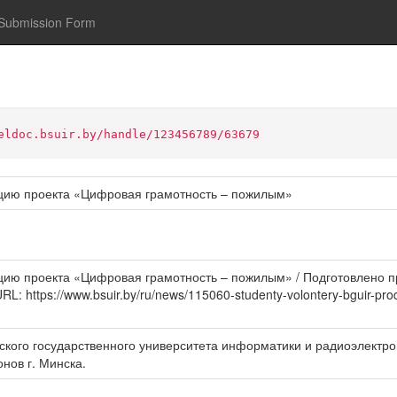
Submission Form
eldoc.bsuir.by/handle/123456789/63679
цию проекта «Цифровая грамотность – пожилым»
ю проекта «Цифровая грамотность – пожилым» / Подготовлено пр
URL: https://www.bsuir.by/ru/news/115060-studenty-volontery-bguir-pro
сского государственного университета информатики и радиоэлектр
нов г. Минска.