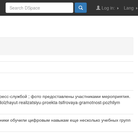
Log in:
Lang
есс-службой ; фото предоставлены участниками мероприятия.
dolzhayut-realizatsiyu-proekta-tsifrovaya-gramotnost-pozhilym
оники обучили цифровым навыкам еще несколько учебных групп