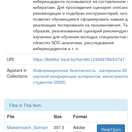
киберинцидента основывался на составленном ве
кибератаки. Для прохождения сценария описаны
рекомендации и подобран инструментарий, котор
позволит обучающимся сформировать навыки дл
реализации тестирования на проникновения. Так
образом, реализованный сценарий рекомендуется
изучению для обучения молодых специалистов в
областях SOC-аналитики, расследования
киберинцидентов и т. п.
URI:
https://libeldoc.bsuir.by/handle/123456789/63747
Appears in
Информационная безопасность : материалы 62-й
Collections:
научной конференции аспирантов, магистрантов 
студентов (2026)
Files in This Item:
File
Size
Format
Maksimovich_Scenari
397.3
Adobe
View/Open