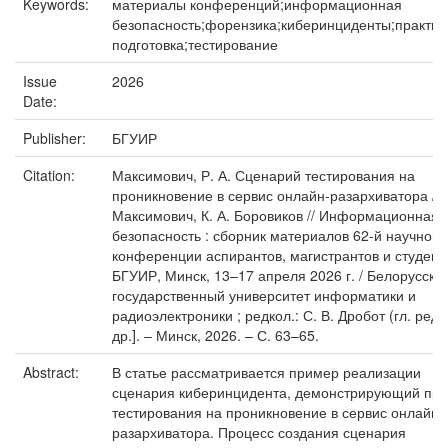
Keywords:
материалы конференций;информационная
безопасность;форензика;киберинциденты;практич
подготовка;тестирование
Issue
2026
Date:
Publisher:
БГУИР
Citation:
Максимович, Р. А. Сценарий тестирования на
проникновение в сервис онлайн-разархиватора / Р
Максимович, К. А. Боровиков // Информационная
безопасность : сборник материалов 62-й научной
конференции аспирантов, магистрантов и студент
БГУИР, Минск, 13–17 апреля 2026 г. / Белорусски
государственный университет информатики и
радиоэлектроники ; редкол.: С. В. Дробот (гл. ред.)
др.]. – Минск, 2026. – С. 63–65.
Abstract:
В статье рассматривается пример реализации
сценария киберинцидента, демонстрирующий про
тестирования на проникновение в сервис онлайн-
разархиватора. Процесс создания сценария