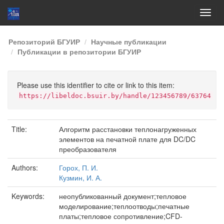
Skip
Репозиторий БГУИР
Научные публикации
navigation
Публикации в репозитории БГУИР
Please use this identifier to cite or link to this item:
https://libeldoc.bsuir.by/handle/123456789/63764
Title:
Алгоритм расстановки теплонагруженных
элементов на печатной плате для DC/DC
преобразователя
Authors:
Горох, П. И.
Кузмин, И. А.
Keywords:
неопубликованный документ;тепловое
моделирование;теплоотводы;печатные
платы;тепловое сопротивление;CFD-