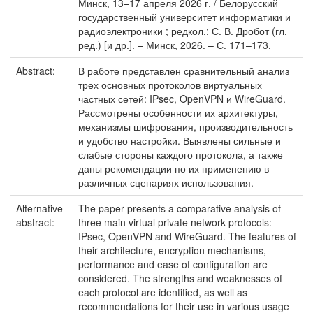
Минск, 13–17 апреля 2026 г. / Белорусский
государственный университет информатики и
радиоэлектроники ; редкол.: С. В. Дробот (гл.
ред.) [и др.]. – Минск, 2026. – С. 171–173.
Abstract:
В работе представлен сравнительный анализ
трех основных протоколов виртуальных
частных сетей: IPsec, OpenVPN и WireGuard.
Рассмотрены особенности их архитектуры,
механизмы шифрования, производительность
и удобство настройки. Выявлены сильные и
слабые стороны каждого протокола, а также
даны рекомендации по их применению в
различных сценариях использования.
Alternative
The paper presents a comparative analysis of
abstract:
three main virtual private network protocols:
IPsec, OpenVPN and WireGuard. The features of
their architecture, encryption mechanisms,
performance and ease of configuration are
considered. The strengths and weaknesses of
each protocol are identified, as well as
recommendations for their use in various usage