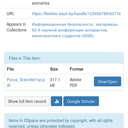
scenarios.
URI:
https://libeldoc.bsuir.by/handle/123456789/63774
Appears in
Информационная безопасность : материалы
Collections:
62-й научной конференции аспирантов,
магистрантов и студентов (2026)
Files in This Item:
File
Size
Format
Purus_Sravnitel'nyj.p
317.1
Adobe
View/Open
df
kB
PDF
Show full item record
Google Scholar
Items in DSpace are protected by copyright, with all rights
reserved, unless otherwise indicated.