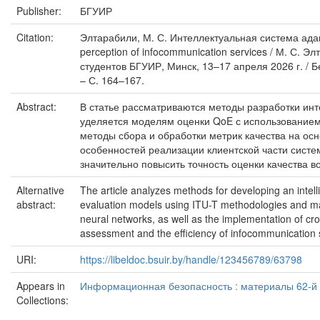
Publisher:
БГУИР
Citation:
Элтарабили, М. С. Интеллектуальная система адапти
perception of infocommunication services / М. С
студентов БГУИР, Минск, 13–17 апреля 2026 г. / Бе
– С. 164–167.
Abstract:
В статье рассматриваются методы разработки ин
уделяется моделям оценки QoE с использованием
методы сбора и обработки метрик качества на ос
особенностей реализации клиентской части систе
значительно повысить точность оценки качества
Alternative
The article analyzes methods for developing an intell
abstract:
evaluation models using ITU-T methodologies and ma
neural networks, as well as the implementation of cr
assessment and the efficiency of infocommunicatio
URI:
https://libeldoc.bsuir.by/handle/123456789/63798
Appears in
Информационная безопасность : материалы 62-й н
Collections: