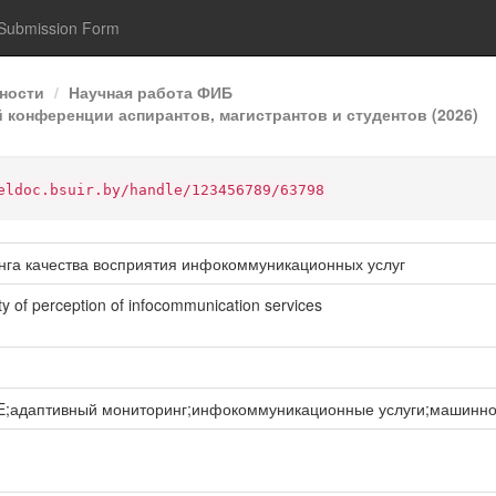
Submission Form
ности
Научная работа ФИБ
 конференции аспирантов, магистрантов и студентов (2026)
eldoc.bsuir.by/handle/123456789/63798
нга качества восприятия инфокоммуникационных услуг
ity of perception of infocommunication services
E;адаптивный мониторинг;инфокоммуникационные услуги;машинно