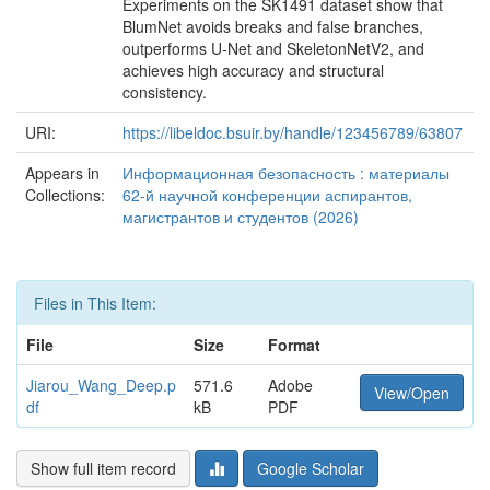
Experiments on the SK1491 dataset show that
BlumNet avoids breaks and false branches,
outperforms U‑Net and SkeletonNetV2, and
achieves high accuracy and structural
consistency.
URI:
https://libeldoc.bsuir.by/handle/123456789/63807
Appears in
Информационная безопасность : материалы
Collections:
62-й научной конференции аспирантов,
магистрантов и студентов (2026)
Files in This Item:
File
Size
Format
Jiarou_Wang_Deep.p
571.6
Adobe
View/Open
df
kB
PDF
Show full item record
Google Scholar