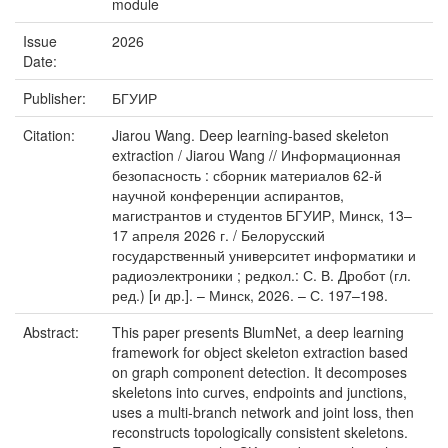
module
Issue
2026
Date:
Publisher:
БГУИР
Citation:
Jiarou Wang. Deep learning-based skeleton
extraction / Jiarou Wang // Информационная
безопасность : сборник материалов 62-й
научной конференции аспирантов,
магистрантов и студентов БГУИР, Минск, 13–
17 апреля 2026 г. / Белорусский
государственный университет информатики и
радиоэлектроники ; редкол.: С. В. Дробот (гл.
ред.) [и др.]. – Минск, 2026. – С. 197–198.
Abstract:
This paper presents BlumNet, a deep learning
framework for object skeleton extraction based
on graph component detection. It decomposes
skeletons into curves, endpoints and junctions,
uses a multi‑branch network and joint loss, then
reconstructs topologically consistent skeletons.