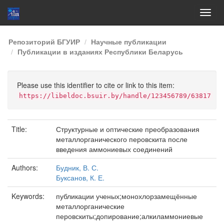
Skip
Репозиторий БГУИР
Научные публикации
navigation
Публикации в изданиях Республики Беларусь
Please use this identifier to cite or link to this item:
https://libeldoc.bsuir.by/handle/123456789/63817
Title:
Структурные и оптические преобразования
металлорганического перовскита после
введения аммониевых соединений
Authors:
Будник, В. С.
Буксанов, К. Е.
Keywords:
публикации ученых;монохлорзамещённые
металлорганические
перовскиты;допирование;алкиламмониевые