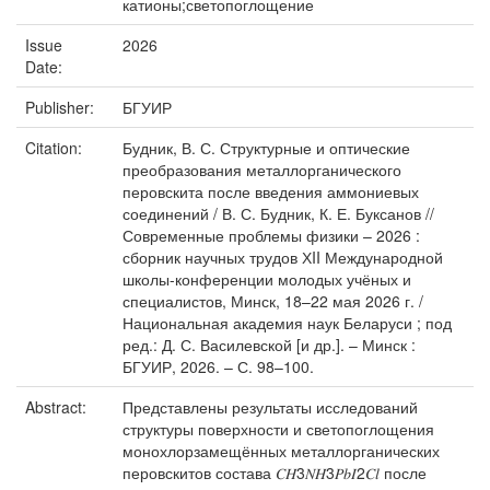
катионы;светопоглощение
Issue
2026
Date:
Publisher:
БГУИР
Citation:
Будник, В. С. Структурные и оптические
преобразования металлорганического
перовскита после введения аммониевых
соединений / В. С. Будник, К. Е. Буксанов //
Современные проблемы физики – 2026 :
сборник научных трудов ХII Международной
школы-конференции молодых учёных и
специалистов, Минск, 18–22 мая 2026 г. /
Национальная академия наук Беларуси ; под
ред.: Д. С. Василевской [и др.]. – Минск :
БГУИР, 2026. – С. 98–100.
Abstract:
Представлены результаты исследований
структуры поверхности и светопоглощения
монохлорзамещённых металлорганических
перовскитов состава 𝐶𝐻3𝑁𝐻3𝑃𝑏𝐼2𝐶𝑙 после