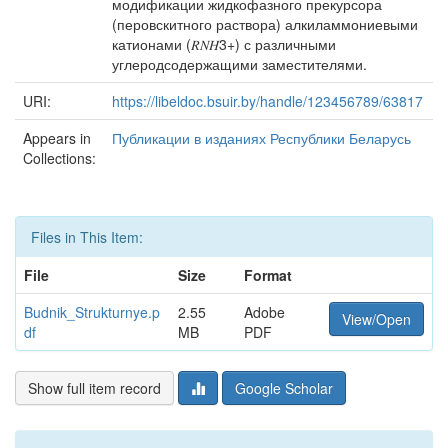
модификации жидкофазного прекурсора
(перовскитного раствора) алкиламмониевыми
катионами (𝑅𝑁𝐻3+) с различными
углеродсодержащими заместителями.
URI:
https://libeldoc.bsuir.by/handle/123456789/63817
Appears in
Публикации в изданиях Республики Беларусь
Collections:
Files in This Item:
File
Size
Format
Budnik_Strukturnye.p
2.55
Adobe
View/Open
df
MB
PDF
Show full item record
Google Scholar