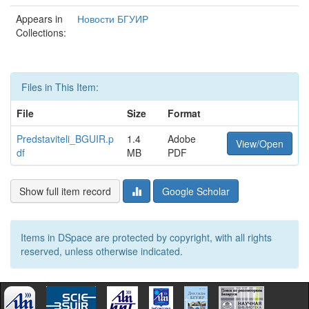
Appears in
Новости БГУИР
Collections:
Files in This Item:
File
Size
Format
Predstaviteli_BGUIR.p
1.4
Adobe
View/Open
df
MB
PDF
Show full item record
Google Scholar
Items in DSpace are protected by copyright, with all rights
reserved, unless otherwise indicated.