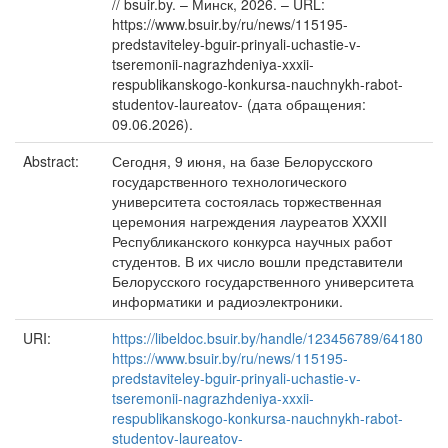
// bsuir.by. – Минск, 2026. – URL:
https://www.bsuir.by/ru/news/115195-
predstaviteley-bguir-prinyali-uchastie-v-
tseremonii-nagrazhdeniya-xxxii-
respublikanskogo-konkursa-nauchnykh-rabot-
studentov-laureatov- (дата обращения:
09.06.2026).
Abstract:
Сегодня, 9 июня, на базе Белорусского
государственного технологического
университета состоялась торжественная
церемония нагреждения лауреатов XXXII
Республиканского конкурса научных работ
студентов. В их число вошли представители
Белорусского государственного университета
информатики и радиоэлектроники.
URI:
https://libeldoc.bsuir.by/handle/123456789/64180
https://www.bsuir.by/ru/news/115195-
predstaviteley-bguir-prinyali-uchastie-v-
tseremonii-nagrazhdeniya-xxxii-
respublikanskogo-konkursa-nauchnykh-rabot-
studentov-laureatov-