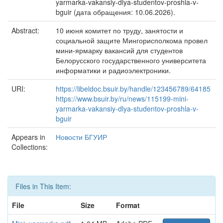
yarmarka-vakansiy-dlya-studentov-proshla-v-
bguir (дата обращения: 10.06.2026).
Abstract:
10 июня комитет по труду, занятости и
социальной защите Мингорисполкома провел
мини-ярмарку вакансий для студентов
Белорусского государственного университета
информатики и радиоэлектроники.
URI:
https://libeldoc.bsuir.by/handle/123456789/64185
https://www.bsuir.by/ru/news/115199-mini-
yarmarka-vakansiy-dlya-studentov-proshla-v-
bguir
Appears in
Новости БГУИР
Collections:
Files in This Item:
File
Size
Format