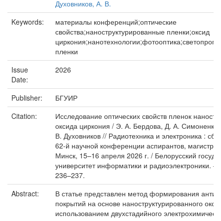
Духовников, А. В.
Keywords:
материалы конференций;оптические
свойства;наноструктурированные пленки;оксид
циркония;нанотехнологии;фотооптика;светопропу
пленки
Issue
2026
Date:
Publisher:
БГУИР
Citation:
Исследование оптических свойств пленок наностр
оксида циркония / Э. А. Бердова, Д. А. Симоненко,
В. Духовников // Радиотехника и электроника : сб
62-й научной конференции аспирантов, магистрант
Минск, 15–16 апреля 2026 г. / Белорусский госуд
университет информатики и радиоэлектроники. – М
236–237.
Abstract:
В статье представлен метод формирования анти
покрытий на основе наноструктурированного окси
использованием двухстадийного электрохимическ