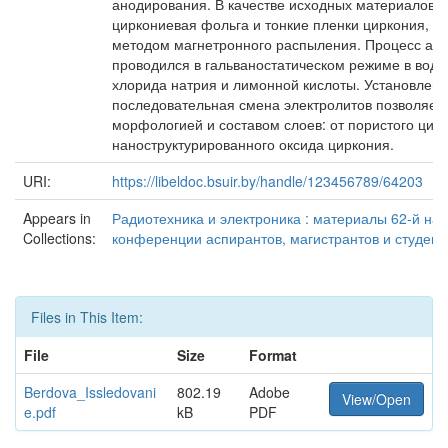
анодирования. В качестве исходных материалов 
циркониевая фольга и тонкие пленки циркония, 
методом магнетронного распыления. Процесс ан
проводился в гальваностатическом режиме в водн
хлорида натрия и лимонной кислоты. Установлено
последовательная смена электролитов позволяет
морфологией и составом слоев: от пористого цир
наноструктурированного оксида циркония.
URI:
https://libeldoc.bsuir.by/handle/123456789/64203
Appears in
Радиотехника и электроника : материалы 62-й на
Collections:
конференции аспирантов, магистрантов и студент
Files in This Item:
File
Size
Format
Berdova_Issledovani
802.19
Adobe
View/Open
e.pdf
kB
PDF