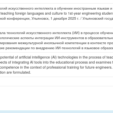
огий искусственного интеллекта в обучении иностранным языкам и
es in teaching foreign languages and culture to 1st-year engineering stu
й конференции, Ульяновск, 1 декабря 2025 г. / Ульяновский госуда
ла технологий искусственного интеллекта (ИИ) в процессе обучени
логические аспекты интеграции ИИ-инструментов в образовательн
рования межкультурной иноязычной компетенции в контексте про
ие рекомендации по внедрению ИИ-технологий в языковое образо
tential of artificial intelligence (AI) technologies in the process of te
cts of integrating AI tools into the educational process and examines the
competence in the context of professional training for future engineers
tion are formulated.