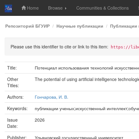
Home
Browse
Communities & Collections
Skip
Репозиторий БГУИР
Научные публикации
Публикации 
navigation
Please use this identifier to cite or link to this item:
https://lib
Title:
Потенциал использования технологий искусственн
Other
The potential of using artificial intelligence technol
Titles:
Authors:
Гончарова, И. В.
Keywords:
публикации ученых;искусственный интеллект;обу
Issue
2026
Date:
Publisher:
Ульяновский государственный университет