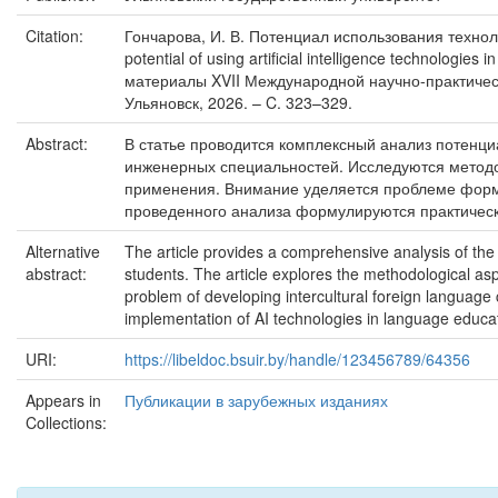
Citation:
Гончарова, И. В. Потенциал использования технол
potential of using artificial intelligence technologi
материалы XVII Международной научно-практическо
Ульяновск, 2026. – C. 323–329.
Abstract:
В статье проводится комплексный анализ потенциа
инженерных специальностей. Исследуются методо
применения. Внимание уделяется проблеме форми
проведенного анализа формулируются практическ
Alternative
The article provides a comprehensive analysis of the po
abstract:
students. The article explores the methodological aspe
problem of developing intercultural foreign language 
implementation of AI technologies in language educa
URI:
https://libeldoc.bsuir.by/handle/123456789/64356
Appears in
Публикации в зарубежных изданиях
Collections: