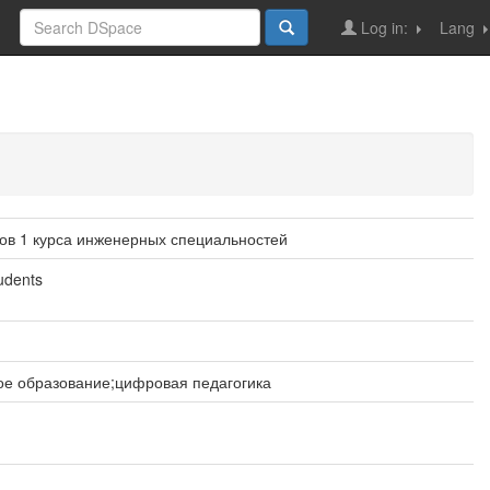
Log in:
Lang
тов 1 курса инженерных специальностей
tudents
ое образование;цифровая педагогика