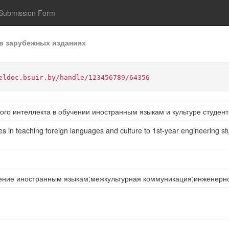
Submission Form
в зарубежных изданиях
eldoc.bsuir.by/handle/123456789/64356
ого интеллекта в обучении иностранным языкам и культуре студен
ogies in teaching foreign languages and culture to 1st-year engineering s
чение иностранным языкам;межкультурная коммуникация;инженерн