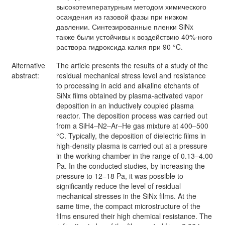
высокотемпературным методом химического
осаждения из газовой фазы при низком
давлении. Синтезированные пленки SiNx
также были устойчивы к воздействию 40%-ного
раствора гидроксида калия при 90 °C.
Alternative
The article presents the results of a study of the
abstract:
residual mechanical stress level and resistance
to processing in acid and alkaline etchants of
SiNx films obtained by plasma-activated vapor
deposition in an inductively coupled plasma
reactor. The deposition process was carried out
from a SiH4–N2–Ar–He gas mixture at 400–500
°C. Typically, the deposition of dielectric films in
high-density plasma is carried out at a pressure
in the working chamber in the range of 0.13–4.00
Pa. In the conducted studies, by increasing the
pressure to 12–18 Pa, it was possible to
significantly reduce the level of residual
mechanical stresses in the SiNx films. At the
same time, the compact microstructure of the
films ensured their high chemical resistance. The