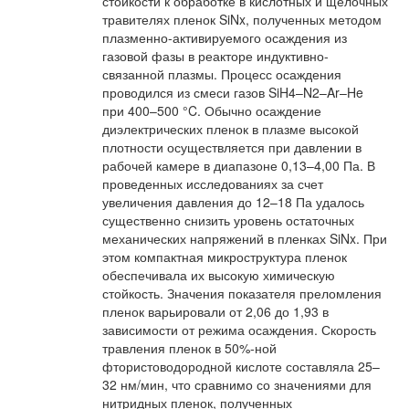
стойкости к обработке в кислотных и щелочных
травителях пленок SiNx, полученных методом
плазменно-активируемого осаждения из
газовой фазы в реакторе индуктивно-
связанной плазмы. Процесс осаждения
проводился из смеси газов SiH4–N2–Ar–He
при 400–500 °C. Обычно осаждение
диэлектрических пленок в плазме высокой
плотности осуществляется при давлении в
рабочей камере в диапазоне 0,13–4,00 Па. В
проведенных исследованиях за счет
увеличения давления до 12–18 Па удалось
существенно снизить уровень остаточных
механических напряжений в пленках SiNx. При
этом компактная микроструктура пленок
обеспечивала их высокую химическую
стойкость. Значения показателя преломления
пленок варьировали от 2,06 до 1,93 в
зависимости от режима осаждения. Скорость
травления пленок в 50%-ной
фтористоводородной кислоте составляла 25–
32 нм/мин, что сравнимо со значениями для
нитридных пленок, полученных