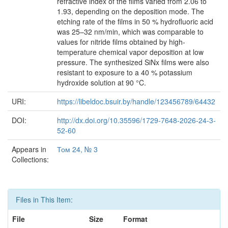
refractive index of the films varied from 2.06 to
1.93, depending on the deposition mode. The
etching rate of the films in 50 % hydrofluoric acid
was 25–32 nm/min, which was comparable to
values for nitride films obtained by high-
temperature chemical vapor deposition at low
pressure. The synthesized SiNx films were also
resistant to exposure to a 40 % potassium
hydroxide solution at 90 °C.
URI:
https://libeldoc.bsuir.by/handle/123456789/64432
DOI:
http://dx.doi.org/10.35596/1729-7648-2026-24-3-
52-60
Appears in
Том 24, № 3
Collections:
Files in This Item:
File
Size
Format