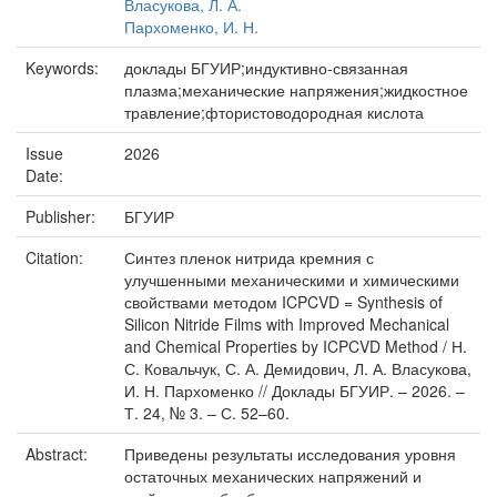
Власукова, Л. А.
Пархоменко, И. Н.
Keywords:
доклады БГУИР;индуктивно-связанная
плазма;механические напряжения;жидкостное
травление;фтористоводородная кислота
Issue
2026
Date:
Publisher:
БГУИР
Citation:
Синтез пленок нитрида кремния с
улучшенными механическими и химическими
свойствами методом ICPCVD = Synthesis of
Silicon Nitride Films with Improved Mechanical
and Chemical Properties by ICPCVD Method / Н.
С. Ковальчук, С. А. Демидович, Л. А. Власукова,
И. Н. Пархоменко // Доклады БГУИР. – 2026. –
Т. 24, № 3. – С. 52–60.
Abstract:
Приведены результаты исследования уровня
остаточных механических напряжений и