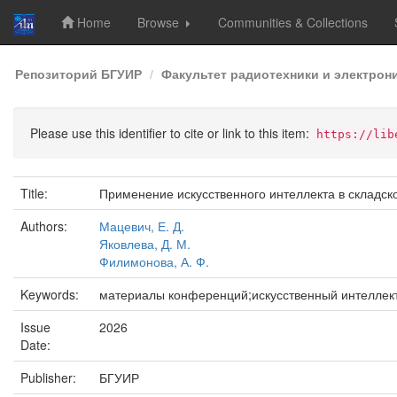
Home
Browse
Communities & Collections
Skip
Репозиторий БГУИР
Факультет радиотехники и электрон
navigation
Please use this identifier to cite or link to this item:
https://lib
Title:
Применение искусственного интеллекта в складско
Authors:
Мацевич, Е. Д.
Яковлева, Д. М.
Филимонова, А. Ф.
Keywords:
материалы конференций;искусственный интеллект
Issue
2026
Date:
Publisher:
БГУИР