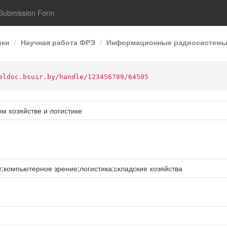
Submission Form
ики
Научная работа ФРЭ
Информационные радиосистемы 
eldoc.bsuir.by/handle/123456789/64505
м хозяйстве и логистике
;компьютерное зрение;логистика;складские хозяйства