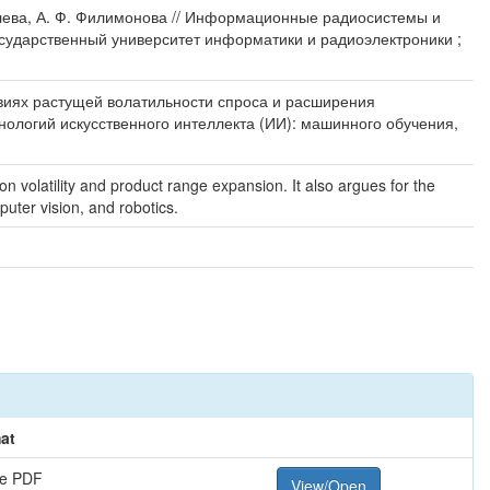
ковлева, А. Ф. Филимонова // Информационные радиосистемы и
осударственный университет информатики и радиоэлектроники ;
виях растущей волатильности спроса и расширения
нологий искусственного интеллекта (ИИ): машинного обучения,
 volatility and product range expansion. It also argues for the
puter vision, and robotics.
at
e PDF
View/Open