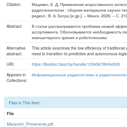
Citation:
Мацевич, Е. Д. Применение искусственного интелл
радиотехнологии : сборник материалов научно-те
редкол.: В. А. Богуш [и др.]. – Минск, 2026. – С. 2
Abstract:
В статье рассматривается проблема низкой эффе
ассортимента. Обосновывается необходимость пер
компьютерного зрения и робототехники.
Alternative
This article examines the low efficiency of tradition
abstract:
need to transition to predictive and autonomous logist
URI:
https://libeldoc.bsuir.by/handle/123456789/64505
Appears in
Информационные радиосистемы и радиотехнолог
Collections:
Files in This Item:
File
Macevich_Primenenie.pdf