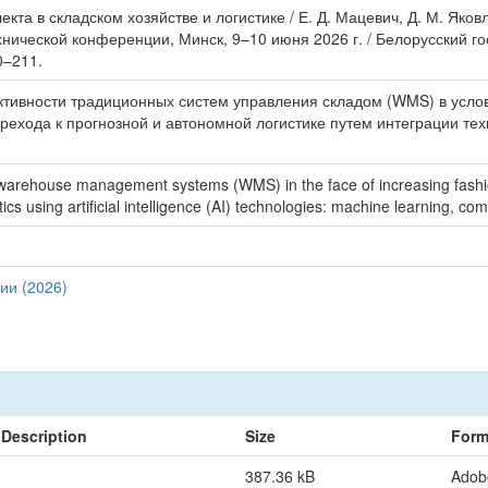
екта в складском хозяйстве и логистике / Е. Д. Мацевич, Д. М. Я
хнической конференции, Минск, 9–10 июня 2026 г. / Белорусский г
10–211.
ктивности традиционных систем управления складом (WMS) в усло
ехода к прогнозной и автономной логистике путем интеграции тех
al warehouse management systems (WMS) in the face of increasing fashion
ics using artificial intelligence (AI) technologies: machine learning, com
ии (2026)
Description
Size
Form
387.36 kB
Adob