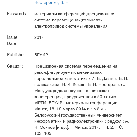
Нестеренко, В. Н.
Keywords:
материалы конференций;прецизионная
система перемещений;кольцевой
электропривод;системы управления
Issue
2014
Date:
Publisher:
БГУИР
Citation:
Прецизионная система перемещений на
реконфигурируемых механизмах
параллельной кинематики / И. В. Дайняк, В. В.
поляковский, Н. И. Кекиш, В. Н. Нестеренко //
Международная научно-техническая
конференция, приуроченная к 50-летию
МРТИ–БГУИР : материалы конференции,
Минск, 18–19 марта 2014 г. : в 2 ч. /
Белорусский государственный университет
информатики и радиоэлектроники ; редкол.: А.
Н. Осипов [и др.]. – Минск, 2014. – Ч. 2. – C.
103–105.