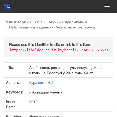
Skip
Репозиторий БГУИР
Научные публикации
navigation
Публикации в изданиях Республики Беларусь
Please use this identifier to cite or link to this item:
https://libeldoc.bsuir.by/handle/123456789/6523
Title:
Асаблівасць развіцця агульнаадукацыйнай
школы на Беларусі ў 20-я гады ХХ ст.
Authors:
Куракевіч, Н. І.
Keywords:
публикации ученых
Issue
2010
Date:
Publisher:
Народная асвета