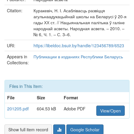
Citation:
Куракевіч, Н. І. Асаблівасць развіцця
агульнаадукацыйнай школы на Беларусі ў 20-я
гады ХХ ст. // Нацыянальная палітыка ў галіне
народнай асветы. Народная асвета. – 2010. –
№ 6, Ч. 1. – С. 3–6.
URI:
https://libeldoc.bsuir.by/handle/123456789/6523
Appears in
Публикации в изданиях Республики Беларусь
Collections:
Files in This Item:
File
Size
Format
201205.pdf
604.53 kB
Adobe PDF
View/Open
Show full item record
Google Scholar