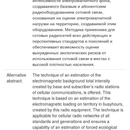
интенсивности электромагнитного фона,
создаваемого базовым и абонентским
радиооборудованием сотовой связи,
основанная на оценке электромагнитной
нагрузки на территорию, создаваемой этим
оборудованием. Методика применима для
сотовых радиосетей всех действующих и
перспективных стандартов и поколений и
обеспечивает возможность оценки
вынужденных экологических рисков от
использования сотовой связи в местах с
высокой плотностью населения.
Alternative
The technique of an estimation of the
abstract:
electromagnetic background total intensity
created by base and subscriber’s radio stations
of cellular communications, is offered. This
technique is based on an estimation of the
electromagnetic loading on territory in busyhours,
created by this radio equipment. The technique is
applicable for cellular radio networks of all
standards and generations and ensures a
capability of an estimation of forced ecological