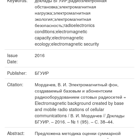
Keywords:
доклады БГУИР;радиоэлектронная
обстановка;электромагнитная
нагрузка;электромагнитная
экология;электромагнитная
безопасность;radioelectronics
conditions;electromagnetic
capacity;electromagnetic
ecology;electromagnetic security
Issue
2016
Date:
Publisher:
БГУИР
Citation:
Мордачев, В. И. Электромагнитный фон,
создаваемый базовым и абонентским
радиооборудованием сотовых радиосетей =
Electromagnetic background created by base
and mobile radio stations of cellular
communications / В. И. Мордачев // Доклады
БГУИР. – 2016. – № 1 (95). – С. 38–44.
Abstract:
Предложена методика оценки суммарной