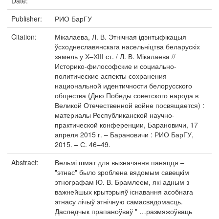
Date:
Publisher:
РИО БарГУ
Citation:
Мікалаева, Л. В. Этнічная ідэнтыфікацыя
ўсходнеславянскага насельніцтва беларускіх
зямель у Х–ХІІІ ст. / Л. В. Мікалаева //
Историко-философские и социально-
политические аспекты сохранения
национальной идентичности белорусского
общества (Дню Победы советского народа в
Великой Отечественной войне посвящается) :
материалы Республиканской научно-
практической конференции, Барановичи, 17
апреля 2015 г. – Барановичи : РИО БарГУ,
2015. – С. 46–49.
Abstract:
Вельмі шмат для вызначэння паняцця –
"этнас" было зроблена вядомым савецкім
этнографам Ю. В. Брамлеем, які адным з
важнейшых крытэрыяў існавання асобнага
этнасу лічыў этнічную самасвядомасць.
Даследчык прапаноўваў " …размяжоўваць