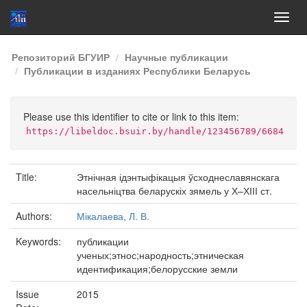
Skip
Репозиторий БГУИР
Научные публикации
navigation
Публикации в изданиях Республики Беларусь
Please use this identifier to cite or link to this item:
https://libeldoc.bsuir.by/handle/123456789/6684
Title:
Этнічная ідэнтыфікацыя ўсходнеславянскага
насельніцтва беларускіх зямель у Х–ХІІІ ст.
Authors:
Мікалаева, Л. В.
Keywords:
публикации
ученых;этнос;народность;этническая
идентификация;белорусские земли
Issue
2015