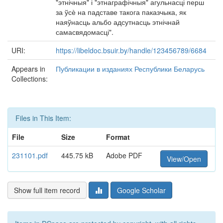
"этнічныя" і "этнаграфічныя" агульнасці перш
за ўсѐ на падставе такога паказчыка, як
наяўнасць альбо адсутнасць этнічнай
самасвядомасці".
URI:
https://libeldoc.bsuir.by/handle/123456789/6684
Appears in
Публикации в изданиях Республики Беларусь
Collections:
Files in This Item:
File
Size
Format
231101.pdf
445.75 kB
Adobe PDF
View/Open
Show full item record
Google Scholar