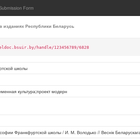
Submission Form
в изданиях Республики Беларусь
eldoc.bsuir.by/handle/123456789/6828
ртской школы
еменная культура;проект модерн
офии Франкфуртской школы / И. М. Володько // Веснік Беларускага д