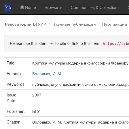
Home
Browse
Communities & Collections
Skip
Репозиторий БГУИР
Научные публикации
Публикации 
navigation
Please use this identifier to cite or link to this item:
https://lib
Title:
Критика культуры модерна в философии Франкфу
Authors:
Володько, И. М.
Keywords:
публикации ученых;критическое осмысление;совр
Issue
2007
Date:
Publisher:
БГУ
Citation:
Володько, И. М. Критика культуры модерна в филос