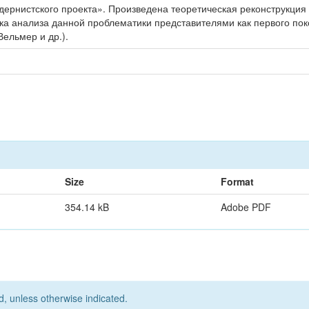
ернистского проекта». Произведена теоретическая реконструкция
а анализа данной проблематики представителями как первого поко
 Вельмер и др.).
Size
Format
354.14 kB
Adobe PDF
d, unless otherwise indicated.