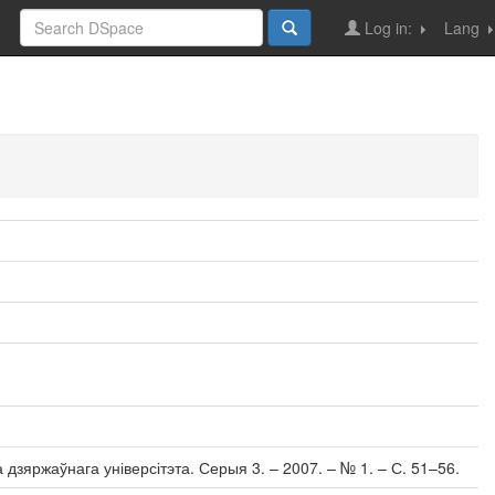
Log in:
Lang
зяржаўнага універсітэта. Серыя 3. – 2007. – № 1. – С. 51–56.