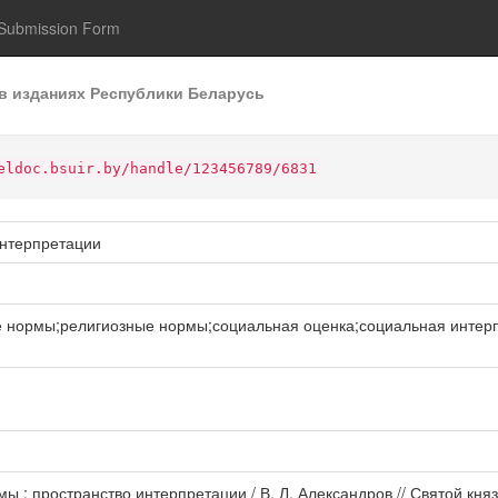
Submission Form
в изданиях Республики Беларусь
eldoc.bsuir.by/handle/123456789/6831
интерпретации
 нормы;религиозные нормы;социальная оценка;социальная интерп
мы : пространство интерпретации / В. Л. Александров // Святой к