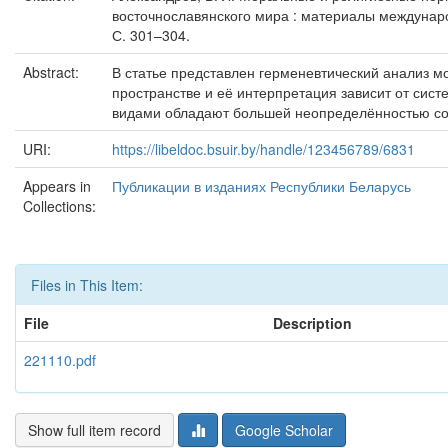
восточнославянского мира : материалы междунаро
С. 301–304.
Abstract:
В статье представлен герменевтический анализ м
пространстве и её интерпретация зависит от сис
видами обладают большей неопределённостью сод
URI:
https://libeldoc.bsuir.by/handle/123456789/6831
Appears in
Публикации в изданиях Республики Беларусь
Collections:
Files in This Item:
File
Description
221110.pdf
Show full item record
Google Scholar