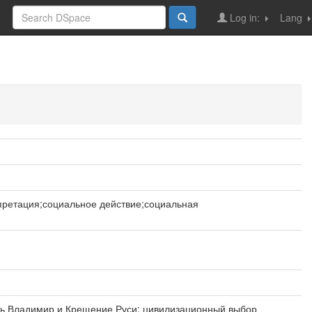
Log in:
Lang
ретация;социальное действие;социальная
нязь Владимир и Крещение Руси: цивилизационный выбор