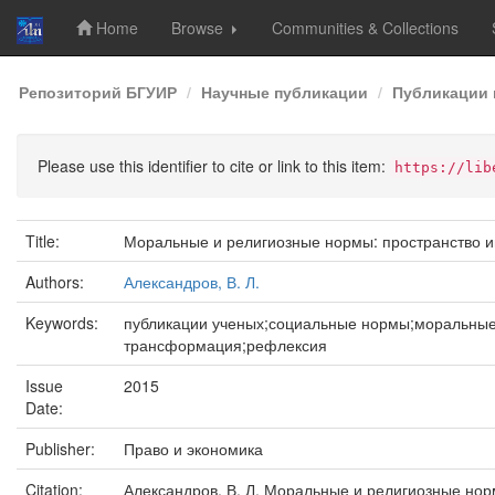
Home
Browse
Communities & Collections
Skip
Репозиторий БГУИР
Научные публикации
Публикации 
navigation
Please use this identifier to cite or link to this item:
https://lib
Title:
Моральные и религиозные нормы: пространство 
Authors:
Александров, В. Л.
Keywords:
публикации ученых;социальные нормы;моральные
трансформация;рефлексия
Issue
2015
Date:
Publisher:
Право и экономика
Citation:
Александров, В. Л. Моральные и религиозные нор