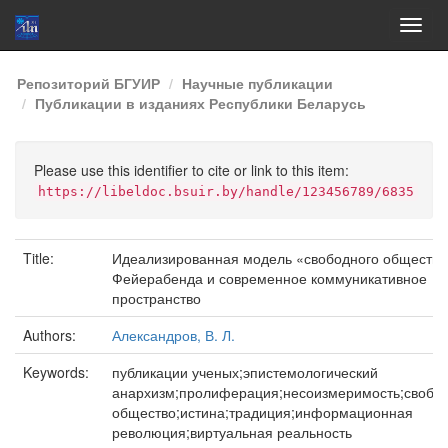
Skip
Репозиторий БГУИР
Научные публикации
navigation
Публикации в изданиях Республики Беларусь
Please use this identifier to cite or link to this item:
https://libeldoc.bsuir.by/handle/123456789/6835
Title:
Идеализированная модель «свободного общества
Фейерабенда и современное коммуникативное
пространство
Authors:
Александров, В. Л.
Keywords:
публикации ученых;эпистемологический
анархизм;пролиферация;несоизмеримость;свобо
общество;истина;традиция;информационная
революция;виртуальная реальность