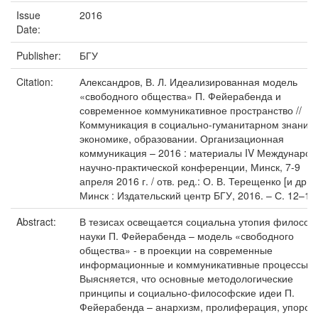
Issue
2016
Date:
Publisher:
БГУ
Citation:
Александров, В. Л. Идеализированная модель
«свободного общества» П. Фейерабенда и
современное коммуникативное пространство //
Коммуникация в социально-гуманитарном знании,
экономике, образовании. Организационная
коммуникация – 2016 : материалы IV Международ
научно-практической конференции, Минск, 7-9
апреля 2016 г. / отв. ред.: О. В. Терещенко [и др.].
Минск : Издательский центр БГУ, 2016. – С. 12–15
Abstract:
В тезисах освещается социальна утопия филосо
науки П. Фейерабенда – модель «свободного
общества» - в проекции на современные
информационные и коммуникативные процессы.
Выясняется, что основные методологические
принципы и социально-философские идеи П.
Фейерабенда – анархизм, пролиферация, упорств