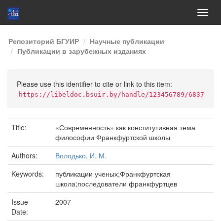
Skip
Репозиторий БГУИР
Научные публикации
navigation
Публикации в зарубежных изданиях
Please use this identifier to cite or link to this item:
https://libeldoc.bsuir.by/handle/123456789/6837
Title:
«Современность» как конститутивная тема
философии Франкфуртской школы
Authors:
Володько, И. М.
Keywords:
публикации ученых;Франкфуртская
школа;последователи франкфуртцев
Issue
2007
Date: