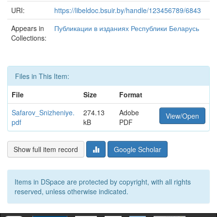
URI:
https://libeldoc.bsuir.by/handle/123456789/6843
Appears in
Публикации в изданиях Республики Беларусь
Collections:
Files in This Item:
File
Size
Format
Safarov_Snizheniye.
274.13
Adobe
View/Open
pdf
kB
PDF
Show full item record
Google Scholar
Items in DSpace are protected by copyright, with all rights
reserved, unless otherwise indicated.