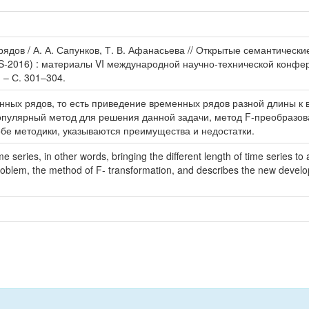
ядов / А. А. Сапунков, Т. В. Афанасьева // Открытые семантическ
STIS-2016) : материалы VI международной научно-технической конфер
. – С. 301–304.
нных рядов, то есть приведение временных рядов разной длины 
опулярный метод для решения данной задачи, метод F-преобразов
бе методики, указываются преимущества и недостатки.
 series, in other words, bringing the different length of time series to a
problem, the method of F- transformation, and describes the new devel