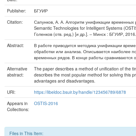
Publisher:
БГУИР
Citation:
Сапунков, А. А. Алгоритм унификации временных р
Semantic Technologies for Intelligent Systems (O
Голенков (отв. ред.) [и др.]. – Минск : БГУИР, 2016
Abstract:
В работе приводится методика унификации време
обработки или анализа. Описывается наиболее п
временных рядов. В конце работы сравниваются о
Alternative
The paper describes a method of unification of the time
abstract:
describes the most popular method for solving this 
advantages and disadvantages.
URI:
https://libeldoc.bsuir.by/handle/123456789/6878
Appears in
OSTIS-2016
Collections:
Files in This Item: