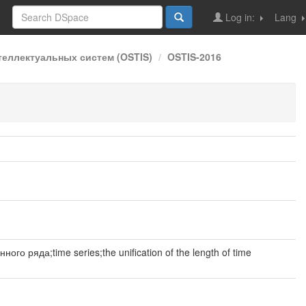
Log in:
Lang
еллектуальных систем (OSTIS)
OSTIS-2016
яда;time series;the unification of the length of time