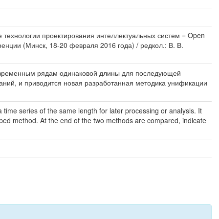
ие технологии проектирования интеллектуальных систем = Open
енции (Минск, 18-20 февраля 2016 года) / редкол.: В. В.
к временным рядам одинаковой длины для последующей
аний, и приводится новая разработанная методика унификации
 time series of the same length for later processing or analysis. It
oped method. At the end of the two methods are compared, indicate