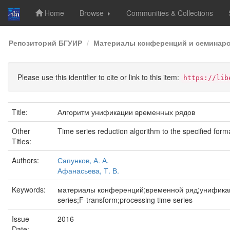
Home
Browse
Communities & Collections
Skip
Репозиторий БГУИР
Материалы конференций и семинар
navigation
Please use this identifier to cite or link to this item:
https://lib
Title:
Алгоритм унификации временных рядов
Other
Time series reduction algorithm to the specified form
Titles:
Authors:
Сапунков, А. А.
Афанасьева, Т. В.
Keywords:
материалы конференций;временной ряд;унификация 
series;F-transform;processing time series
Issue
2016
Date: