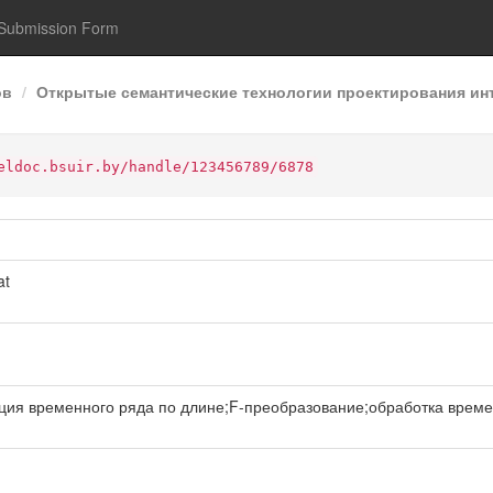
Submission Form
ов
Открытые семантические технологии проектирования инт
eldoc.bsuir.by/handle/123456789/6878
at
временного ряда по длине;F-преобразование;обработка временного р