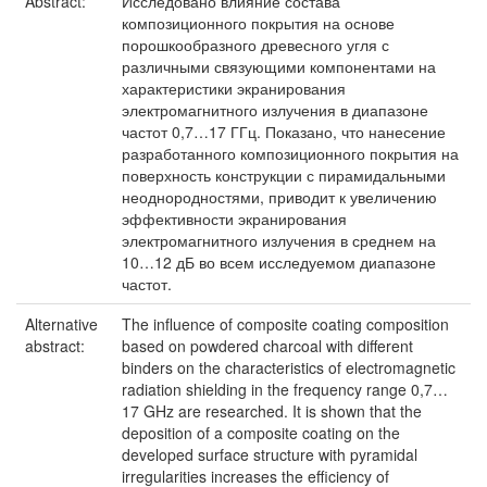
Abstract:
Исследовано влияние состава
композиционного покрытия на основе
порошкообразного древесного угля с
различными связующими компонентами на
характеристики экранирования
электромагнитного излучения в диапазоне
частот 0,7…17 ГГц. Показано, что нанесение
разработанного композиционного покрытия на
поверхность конструкции с пирамидальными
неоднородностями, приводит к увеличению
эффективности экранирования
электромагнитного излучения в среднем на
10…12 дБ во всем исследуемом диапазоне
частот.
Alternative
The influence of composite coating composition
abstract:
based on powdered charcoal with different
binders on the characteristics of electromagnetic
radiation shielding in the frequency range 0,7…
17 GHz are researched. It is shown that the
deposition of a composite coating on the
developed surface structure with pyramidal
irregularities increases the efficiency of