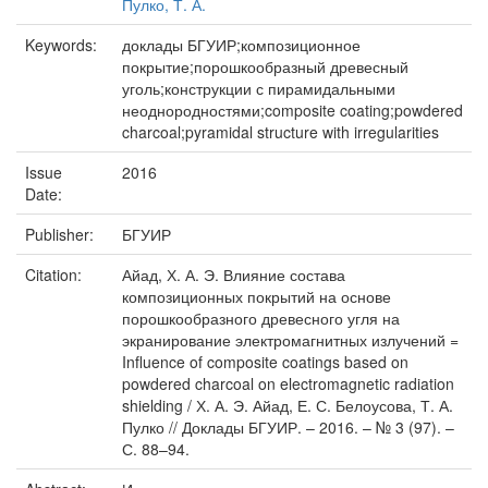
Пулко, Т. А.
Keywords:
доклады БГУИР;композиционное
покрытие;порошкообразный древесный
уголь;конструкции с пирамидальными
неоднородностями;composite coating;powdered
charcoal;pyramidal structure with irregularities
Issue
2016
Date:
Publisher:
БГУИР
Citation:
Айад, Х. А. Э. Влияние состава
композиционных покрытий на основе
порошкообразного древесного угля на
экранирование электромагнитных излучений =
Influence of composite coatings based on
powdered charcoal on electromagnetic radiation
shielding / Х. А. Э. Айад, Е. С. Белоусова, Т. А.
Пулко // Доклады БГУИР. – 2016. – № 3 (97). –
С. 88–94.