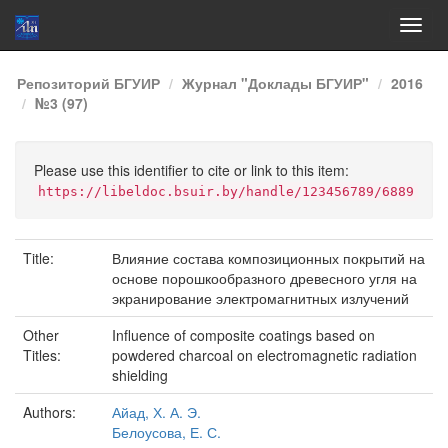
Skip
Репозиторий БГУИР
Журнал "Доклады БГУИР"
2016
navigation
№3 (97)
Please use this identifier to cite or link to this item:
https://libeldoc.bsuir.by/handle/123456789/6889
Title:
Влияние состава композиционных покрытий на
основе порошкообразного древесного угля на
экранирование электромагнитных излучений
Other
Influence of composite coatings based on
Titles:
powdered charcoal on electromagnetic radiation
shielding
Authors:
Айад, Х. А. Э.
Белоусова, Е. С.