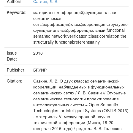
Authors:
Савкин, Л. В.
Keywords:
материалы конференций;функциональная
семантическая
сеть;верификация;класс;корреляция;структурно-
функциональный;референциальный;functional
semantic network;verification;class;correlation;the
structurally functional;referentsialny
Issue
2016
Date:
Publisher:
БГУИР
Citation:
Савкин, Л. В. О двух классах семантической
корреляции, наблюдаемых в функциональных
семантических сетях / Л. В. Савкин // Открытые
семантические технологии проектирования
интеллектуальных систем = Open Semantic
Technologies for Intelligent Systems (OSTIS-2016)
: материалы VI международной научно-
технической конференции (Минск, 18-20
февраля 2016 года) / редкол.: В. В. Голенков