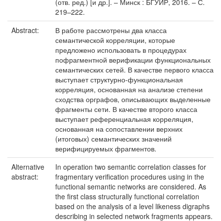
(отв. ред.) [и др.]. – Минск : БГУИР, 2016. – С.
219–222.
Abstract:
В работе рассмотрены два класса
семантической корреляции, которые
предложено использовать в процедурах
пофрагментной верификации функциональных
семантических сетей. В качестве первого класса
выступает структурно-функциональная
корреляция, основанная на анализе степени
сходства орграфов, описывающих выделенные
фрагменты сети. В качестве второго класса
выступает референциальная корреляция,
основанная на сопоставлении верхних
(итоговых) семантических значений
верифицируемых фрагментов.
Alternative
In operation two semantic correlation classes for
abstract:
fragmentary verification procedures using in the
functional semantic networks are considered. As
the first class structurally functional correlation
based on the analysis of a level likeness digraphs
describing in selected network fragments appears.